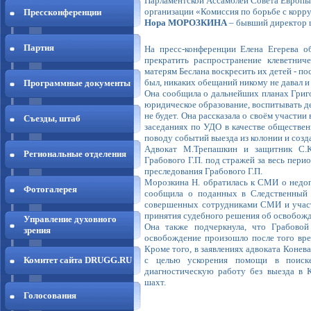
Парламентской Ассамблеи Совета Европы
организации «Комиссия по борьбе с корр
Прессконференции
Нора МОРОЗКИНА
– бывший директор 
Партия
На пресс-конференции Елена Егерева о
прекратить распространение клеветнич
матерям Беслана воскресить их детей - пос
был, никаких обещаний никому не давал и 
Программные документы
Она сообщила о дальнейших планах Григо
юридическое образование, воспитывать д
не будет. Она рассказала о своём участии
Съезды, штаб
заседаниях по УДО в качестве обществен
поводу событий выезда из колонии и соз
Адвокат М.Трепашкин и защитник С.К
Региональные отделения
Грабового Г.П. под стражей за весь пери
преследования Грабового Г.П.
Морозкина Н. обратилась к СМИ о недо
Фотогалерея
сообщила о поданных в Следственный
совершенных сотрудниками СМИ и участ
принятия судебного решения об освобожд
Управление духовного
Она также подчеркнула, что Грабовой 
зрения
освобождение произошло после того вре
Кроме того, в заявлениях адвоката Конева
с целью ускорения помощи в поиске
Комитет сайта DRUGG.RU
диагностическую работу без выезда в 
шахт.
Голосования