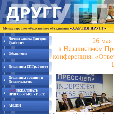
«ХАРТИЯ ДРУГГ»
Международное общественное объединение
Личная защита Григория
26 мая 
Грабового
в Независимом Пре
Объявления
конференция: «Отве
Документы Г.П.Грабового
Документы в защиту и
Доказательства
new!
ОБЖАЛОВАТЬ
ПРИГОВОР МОГУТ ВСЕ
АКЦИИ