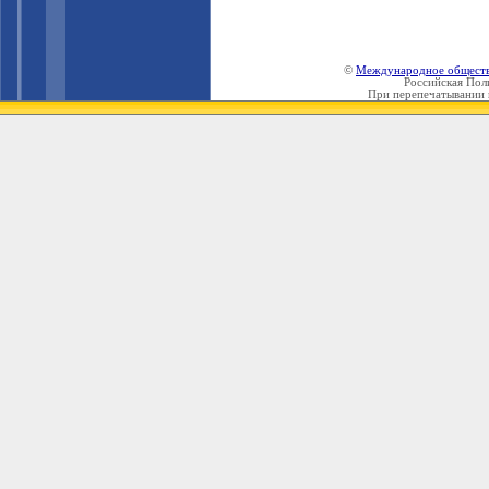
©
Международное общест
Российская Пол
При перепечатывании 