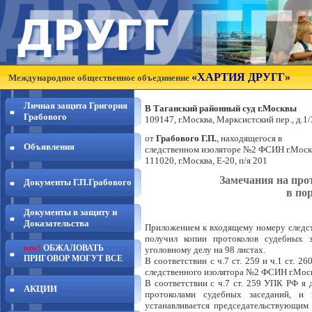
«ХАРТИЯ ДРУГГ»
Международное общественное объединение
Личная защита Григория
В Таганский районный суд г.Москвы
Грабового
109147, г.Москва, Марксистский пер., д.1
от
Грабового Г.П.
, находящегося в
Объявления
следственном изоляторе №2 ФСИН г.Моск
111020, г.Москва, Е-20, п/я 201
Замечания на про
Документы Г.П.Грабового
в по
Документы в защиту и
Доказательства
Приложением к входящему номеру следст
получил копии протоколов судебных з
new!
ОБЖАЛОВАТЬ
уголовному делу на 98 листах.
ПРИГОВОР МОГУТ ВСЕ
В соответствии с ч.7 ст. 259 и ч.1 ст.
следственного изолятора №2 ФСИН г.Моск
В соответствии с ч.7 ст. 259 УПК РФ я 
АКЦИИ
протоколами судебных заседаний, и 
устанавливается председательствующим 