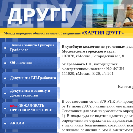
«ХАРТИЯ ДРУГГ»
Международное общественное объединение
Личная защита Григория
В судебную коллегию по уголовным де
Грабового
Московского городского суда
,
107076, г.Москва, Богородский вал, 8
Объявления
от
Грабового Г.П.
, находящегося
в следственном изоляторе №2 ФСИН
111020, г.Москва, Е-20, а/я 201
Документы Г.П.Грабового
Кассац
Документы в защиту и
Доказательства
В соответствии со ст. 379 УПК РФ прошу
new!
ОБЖАЛОВАТЬ
от 19 июня 2007г. о назначении мне комп
ПРИГОВОР МОГУТ ВСЕ
Основанием для отмены указанного опред
1). Выводы суда не подтверждаются доказ
определении не отражены мои доказательс
АКЦИИ
у меня иных болезненных состояний псих
возникали сомнения в моей вменяемост