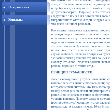
минимизировать все аспекты, приводящие 
того, чтобы помочь человеку не доходить
Поздравления
потребуется достигнуть того, чтобы в от
допустить смерти. Например, есть статисти
следующие пять лет мы добиваемся того, ч
Контакты
миграционного оттока людей не будет, а н
что закон начинает работать.
Как только появляется доказательство, чт
помощью одних только социальных средств
показываем всем достигнутое, как практи
отдельно взятом регионе, как практическ
технологию всем. Тут можно и какие-то н
применять, то есть использовать самое луч
случае любая социальная программа буде
экономического развития страны во имя кон
Потому что любой человек должен жить н
работа, хорошее питание и т.д.
ПРИНЦИП ГУМАННОСТИ
Далее я ввожу более углубленный эконом
главные аспекты экономического распреде
географической системы. До 10% всего пр
между всеми физическими лицами при сох
ранее. Это не означает гонки за богатым
уровень влияния. Поэтому следует сделат
(распределенную) часть по итогам квартала
итогам года. А дальше из этих 10-ти % м