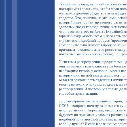
Тенденции таковы, что и сейчас уже акти
постараемся сделать так, чтобы люди пол
олигархов должны убедить, что чем будет 
средства. Это, понятно, не экономический 
который имеет ориентир вечного развити
здоровых людях гораздо лучше, чем непон
что потом из этого выйдет? По крайней м
гарантии надежности всем, у кого есть ср
случае, если подобный процесс "просвечив
самопроизвольно начнется процесс национ
причинам - в основном из-за роста межд
показать в экономических схемах, програ
У системы распределения, предлагаемой д
они принимают возможность еще больше за
необходимо (чтобы у основной массы насе
которых они, на мой взгляд, лишились при
остается возможность отделения имущества
многие из тех, кто получил средства, ни 
распределения. И поэтому мы только долж
способов приватизации.
Другой вариант рассмотрения истории, о
СССР и вопроса, почему за время его сущ
недопустимости репрессий, мы должны отс
будущем ни при каких условиях развития
подобной политической системы, которая 
вообще нужна? И если в деле взаимодейств