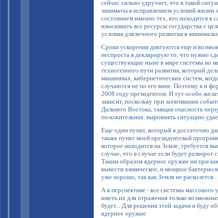
сейчас сильно удручает, что в такой ситу
заниматься исправлением условий жизни э
состоянием именно тех, кто находится в 
изыскивать все ресурсы государства с це
условия для вечного развития в минимальн
Сроки ускорения диктуются еще и возмо
неспроста я декларирую то, что нужно сд
существующие ныне в мире системы во мн
техногенного пути развития, который дел
машинных, кибернетических систем, когд
случаются не по его вине. Поэтому я и фо
2008 году президентом. И тут особо желат
зависит, поскольку при затягивании событ
Дальнего Востока, таящая опасность пере
положительная: выровнять ситуацию удает
Еще один пункт, который я достаточно да
также пункт моей президентской программ
которое находится на Земле, требуется вы
случае, что в случае если будет разворот
Таким образом ядерное оружие ни при как
вывести химическое, и мощное бактериол
уже хорошо, так как Земля не расколется
А в перспективе - все системы массового
иметь их для отражения только возможных
будет... Для решения этой задачи я буду 
ядерное оружие.