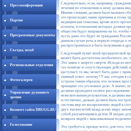
Следовательно, если, например, граждани
Прессконференции
лечения по отношению к нему должна вво
Иными словами, должен быть налажен сбор
это происходит, какие причины к этому пр
Партия
медицинская тематика, кроме всего прочег
аспекты, в отношении которых должна при
общества будут направлены на то, чтобы ч
Программные документы
пусть даже это будет не гражданин России
данном случае речь в первую очередь о т
распространяться и быть полезными в дру
Съезды, штаб
Следующий пункт моей президентской прог
может быть достаточно необычного, но, те
Это закон о запрете смерти. Исходя из н
Региональные отделения
это понятие и сопутствующих действий, к
наступает, то мы, может быть даже с при
главный ответ: почему? У нас сегодня в с
Фотогалерея
устроен таким образом, что человек прос
принципе это уголовное дело. А значит, 
должны проводить полное расследование 
Управление духовного
нежелательным результатам, и должны вы
зрения
естественно, дальше должен быть постро
система мер по воскрешению людей в соот
двух тысячелетий назад всему миру запов
Комитет сайта DRUGG.RU
собой разумеющимся делом. И заодно долж
возврата людей с максимальным подключе
Голосования
Это требуется, прежде всего, для того, 